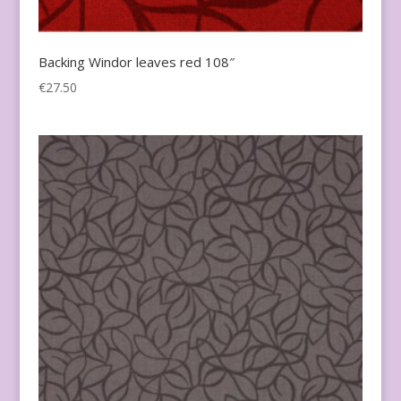
Backing Windor leaves red 108″
€
27.50