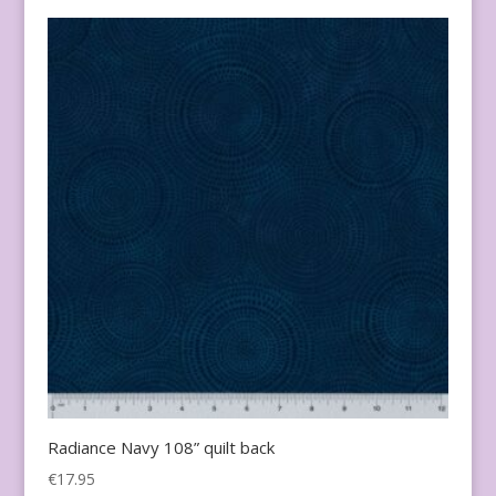
Radiance Navy 108” quilt back
€
17.95