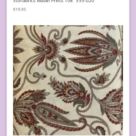
Stoffabrics Muslin Prints 108″ 355-020
€
19.95