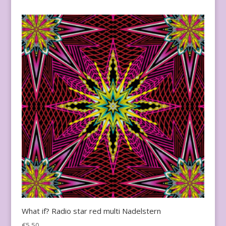
What if? Radio star red multi Nadelstern
€
5.50