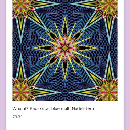
What if? Radio star blue multi Nadelstern
€
5.50