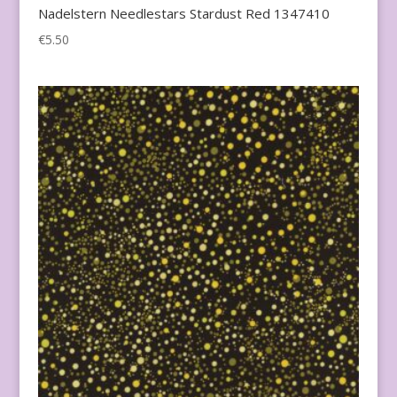
Nadelstern Needlestars Stardust Red 1347410
€
5.50