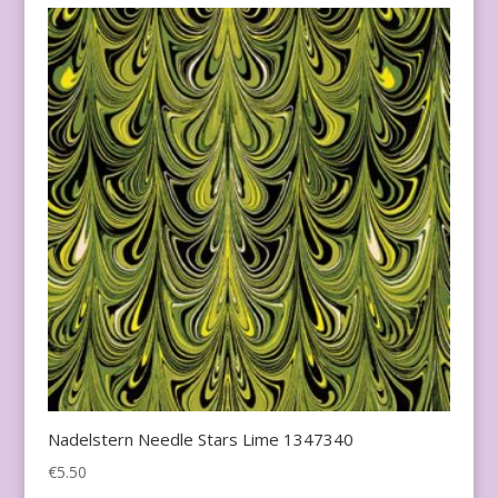
Nadelstern Needle Stars Lime 1347340
€
5.50