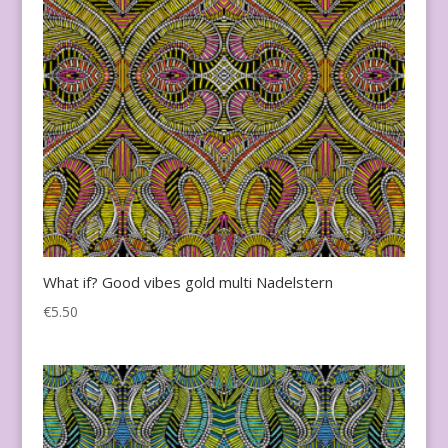
What if? Good vibes gold multi Nadelstern
€
5.50