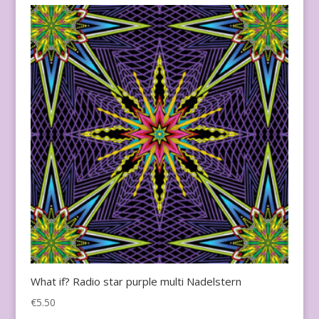
What if? Radio star purple multi Nadelstern
€
5.50