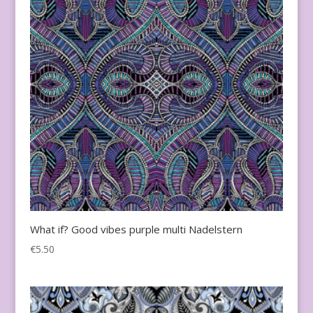
What if? Good vibes purple multi Nadelstern
€
5.50