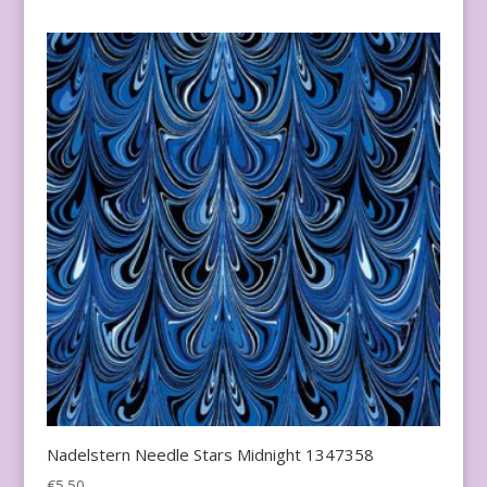
Nadelstern Needle Stars Midnight 1347358
€
5.50