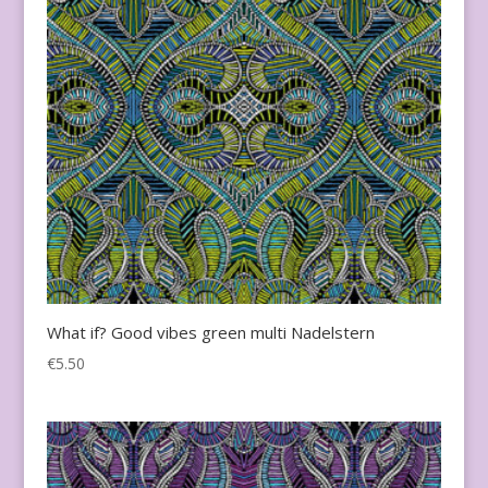
What if? Good vibes green multi Nadelstern
€
5.50