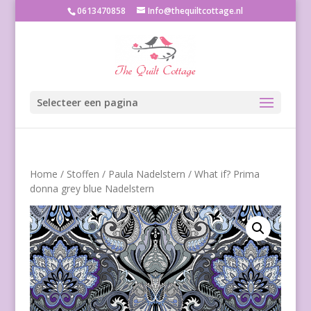
0613470858
Info@thequiltcottage.nl
Selecteer een pagina
Home
/
Stoffen
/
Paula Nadelstern
/ What if? Prima
donna grey blue Nadelstern