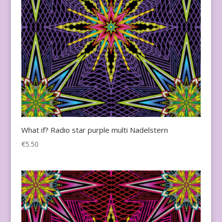
What if? Radio star purple multi Nadelstern
€
5.50