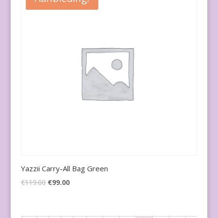
Yazzii Carry-All Bag Green
€
119.00
€
99.00