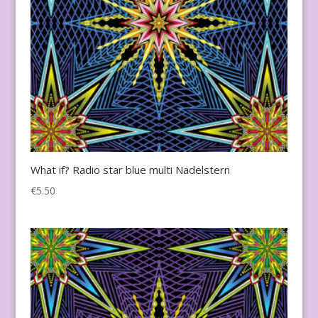
What if? Radio star blue multi Nadelstern
€
5.50