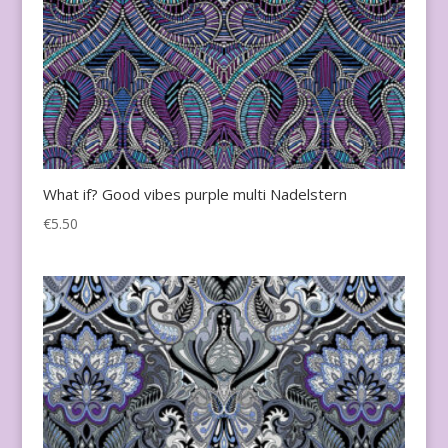
What if? Good vibes purple multi Nadelstern
€
5.50