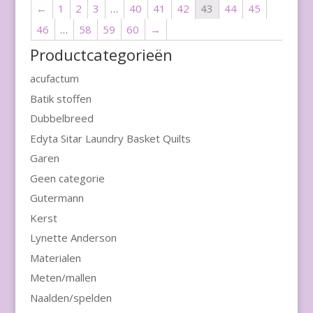
←
1
2
3
…
40
41
42
43
44
45
46
…
58
59
60
→
Productcategorieën
acufactum
Batik stoffen
Dubbelbreed
Edyta Sitar Laundry Basket Quilts
Garen
Geen categorie
Gutermann
Kerst
Lynette Anderson
Materialen
Meten/mallen
Naalden/spelden