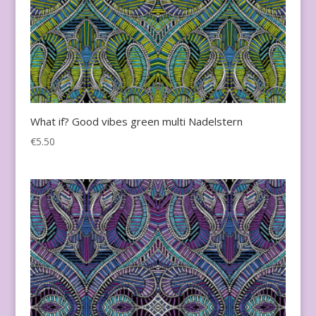
What if? Good vibes green multi Nadelstern
€
5.50