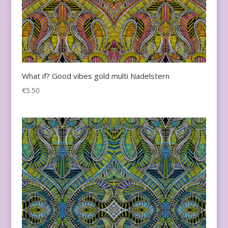
What if? Good vibes gold multi Nadelstern
€
5.50