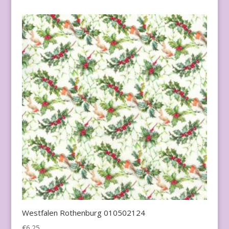
Westfalen Rothenburg 010502124
€
6.25