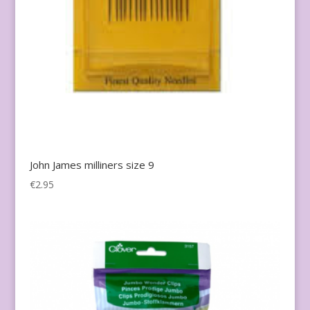
John James milliners size 9
€
2.95