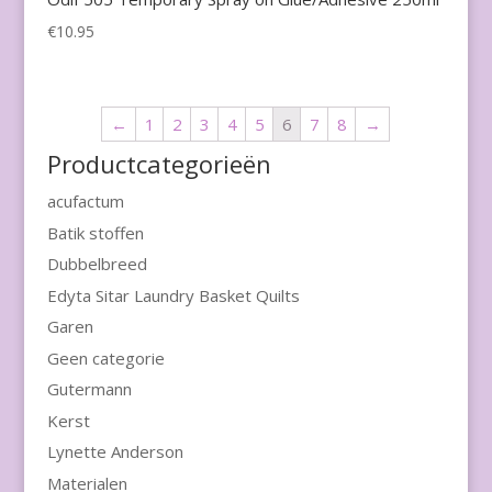
€
10.95
←
1
2
3
4
5
6
7
8
→
Productcategorieën
acufactum
Batik stoffen
Dubbelbreed
Edyta Sitar Laundry Basket Quilts
Garen
Geen categorie
Gutermann
Kerst
Lynette Anderson
Materialen