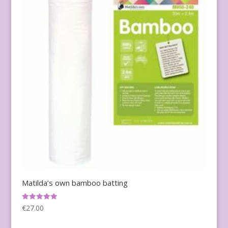
Matilda’s own bamboo batting
Waardering
€
27.00
5.00
uit 5