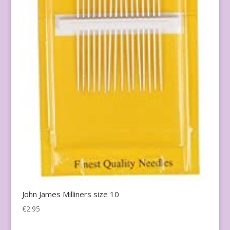
John James Milliners size 10
€
2.95