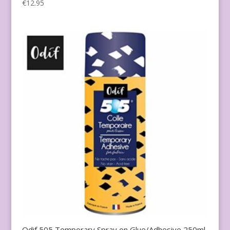
€
12.95
Odif 505 Temporary Spray on Glue/Adhesive 250ml