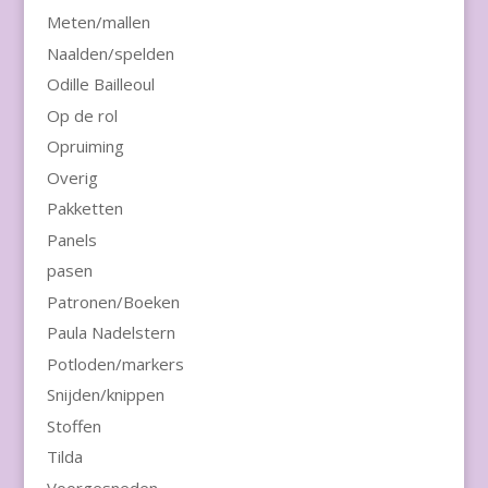
Meten/mallen
Naalden/spelden
Odille Bailleoul
Op de rol
Opruiming
Overig
Pakketten
Panels
pasen
Patronen/Boeken
Paula Nadelstern
Potloden/markers
Snijden/knippen
Stoffen
Tilda
Voorgesneden