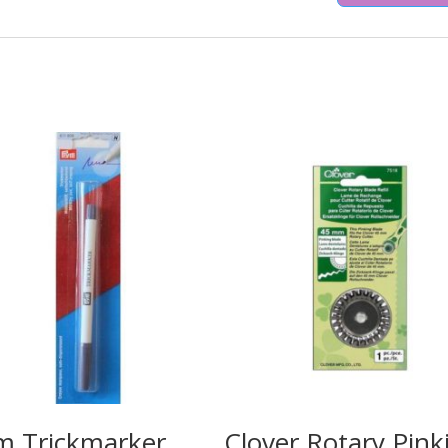
m Trickmarker
Clover Rotary Pink