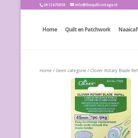
0613470858
Info@thequiltcottage.nl
Home
Quilt en Patchwork
Naaicaf
Home
/
Geen categorie
/ Clover Rotary Blade Refi