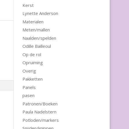
Kerst
Lynette Anderson
Materialen
Meten/mallen
Naalden/spelden
Odille Bailleoul
Op de rol
Opruiming
Overig
Pakketten
Panels
pasen
Patronen/Boeken
Paula Nadelstern
Potloden/markers
Snijden/knippen