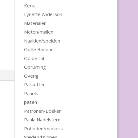
Kerst
Lynette Anderson
Materialen
Meten/mallen
Naalden/spelden
Odille Bailleoul
Op de rol
Opruiming
Overig
Pakketten
Panels
pasen
Patronen/Boeken
Paula Nadelstern
Potloden/markers
Snijden/knippen