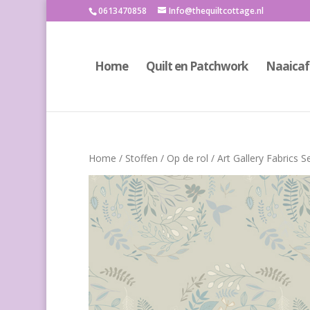
0613470858
Info@thequiltcottage.nl
Home
Quilt en Patchwork
Naaicaf
Home
/
Stoffen
/
Op de rol
/ Art Gallery Fabrics S