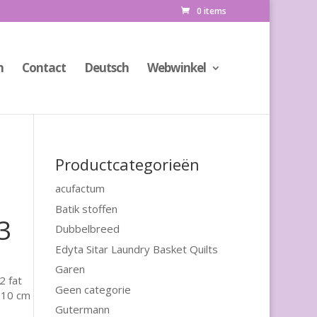
0 items
n
Contact
Deutsch
Webwinkel
Productcategorieën
acufactum
Batik stoffen
3
Dubbelbreed
Edyta Sitar Laundry Basket Quilts
Garen
2 fat
Geen categorie
(110 cm
Gutermann