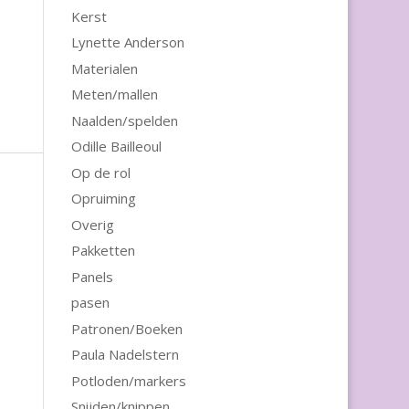
Kerst
Lynette Anderson
Materialen
Meten/mallen
Naalden/spelden
Odille Bailleoul
Op de rol
Opruiming
Overig
Pakketten
Panels
pasen
Patronen/Boeken
Paula Nadelstern
Potloden/markers
Snijden/knippen