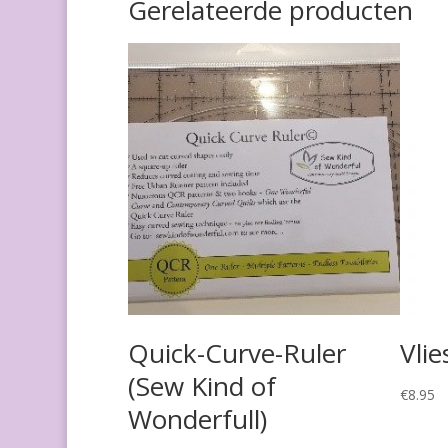
Gerelateerde producten
Quick-Curve-Ruler
Vli
(Sew Kind of
€
8.95
Wonderfull)