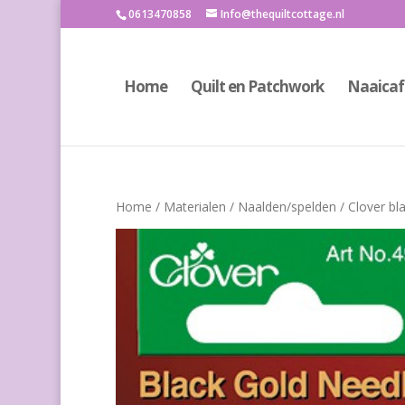
0613470858
Info@thequiltcottage.nl
Home
Quilt en Patchwork
Naaicaf
Home
/
Materialen
/
Naalden/spelden
/ Clover bl