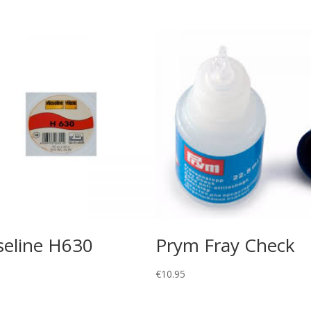
eseline H630
Prym Fray Check
€
10.95