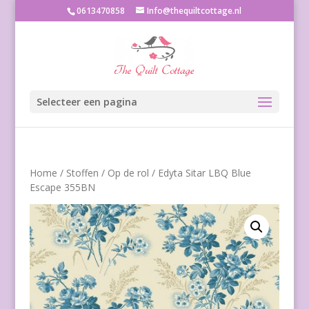
0613470858
Info@thequiltcottage.nl
Selecteer een pagina
Home
/
Stoffen
/
Op de rol
/ Edyta Sitar LBQ Blue
Escape 355BN