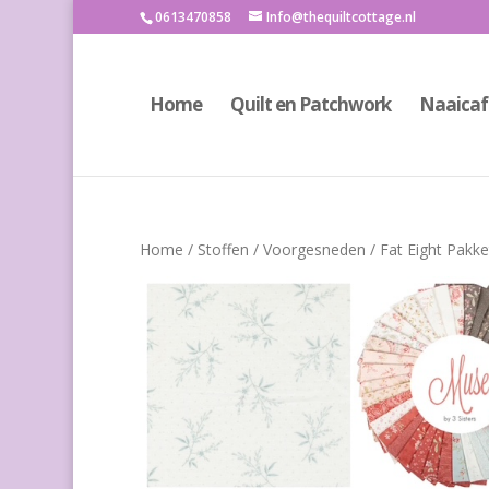
0613470858
Info@thequiltcottage.nl
Home
Quilt en Patchwork
Naaicaf
Home
/
Stoffen
/
Voorgesneden
/ Fat Eight Pakk