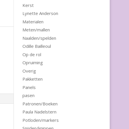
Kerst
Lynette Anderson
Materialen
Meten/mallen
Naalden/spelden
Odille Bailleoul
Op de rol
Opruiming
Overig
Pakketten
Panels
pasen
Patronen/Boeken
Paula Nadelstern
Potloden/markers
Snijden/knippen