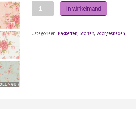
Aantal
In winkelmand
Categorieën:
Pakketten
,
Stoffen
,
Voorgesneden