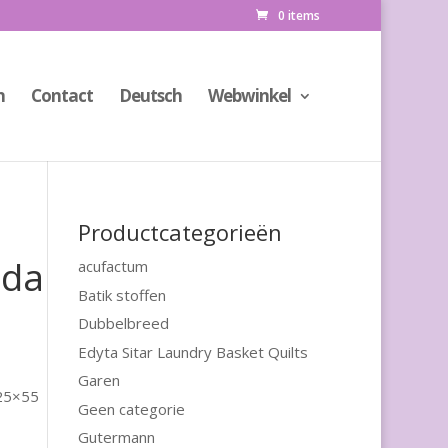
0 items
n
Contact
Deutsch
Webwinkel
Productcategorieën
oda
acufactum
Batik stoffen
Dubbelbreed
Edyta Sitar Laundry Basket Quilts
Garen
 25×55
Geen categorie
Gutermann