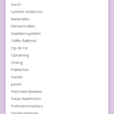
Kerst
Lynette Anderson
Materialen
Meten/mallen
Naalden/spelden
Odille Bailleoul
Op de rol
Opruiming
Overig
Pakketten
Panels
pasen
Patronen/Boeken
Paula Nadelstern
Potloden/markers
Snijden/knippen