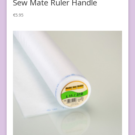
Sew Mate Ruler Handle
€
5.95