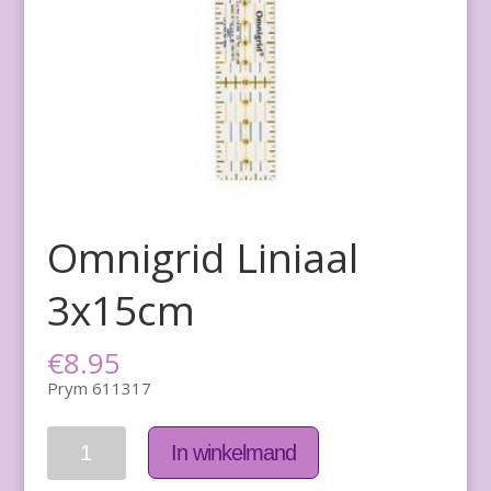
Omnigrid Liniaal
3x15cm
€
8.95
Prym 611317
Aantal
In winkelmand