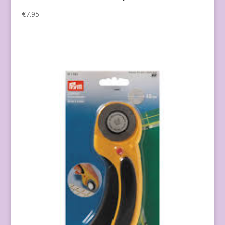
€
7.95