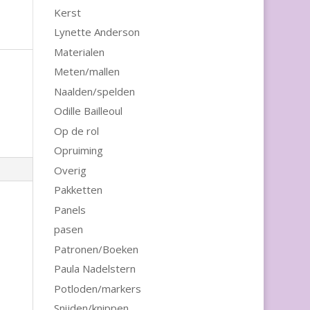
Kerst
Lynette Anderson
Materialen
Meten/mallen
Naalden/spelden
Odille Bailleoul
Op de rol
Opruiming
Overig
Pakketten
Panels
pasen
Patronen/Boeken
Paula Nadelstern
Potloden/markers
Snijden/knippen