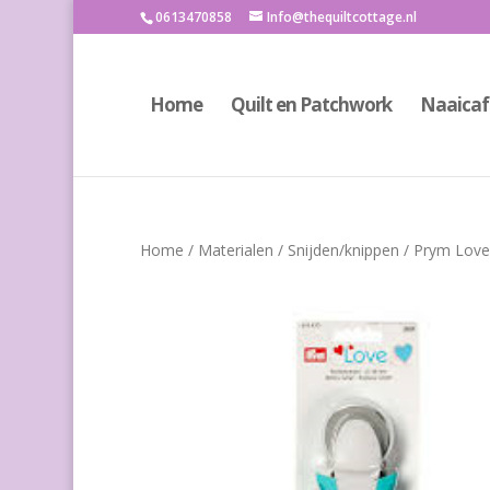
0613470858
Info@thequiltcottage.nl
Home
Quilt en Patchwork
Naaicaf
Home
/
Materialen
/
Snijden/knippen
/ Prym Love