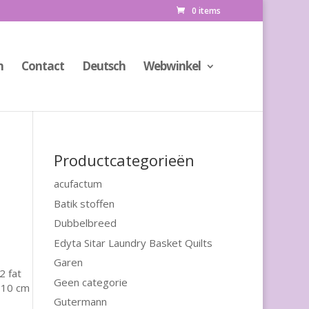
0 items
n
Contact
Deutsch
Webwinkel
Productcategorieën
acufactum
Batik stoffen
Dubbelbreed
Edyta Sitar Laundry Basket Quilts
Garen
2 fat
Geen categorie
(110 cm
Gutermann