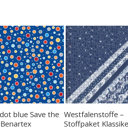
 dot blue Save the
Westfalenstoffe –
 Benartex
Stoffpaket Klassike