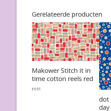
Gerelateerde producten
Makower Stitch it in
time cotton reels red
€
4.95
dot
day