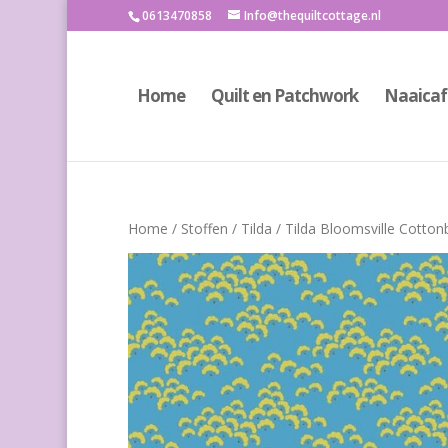
0613470858
Info@thequiltcottage.nl
Home
Quilt en Patchwork
Naaicaf
Home
/
Stoffen
/
Tilda
/ Tilda Bloomsville Cotto