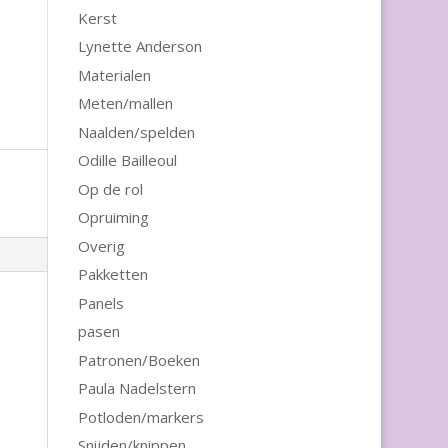
Kerst
Lynette Anderson
Materialen
Meten/mallen
Naalden/spelden
Odille Bailleoul
Op de rol
Opruiming
Overig
Pakketten
Panels
pasen
Patronen/Boeken
Paula Nadelstern
Potloden/markers
Snijden/knippen