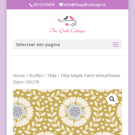
0613470858
Info@thequiltcottage.nl
Selecteer een pagina
Home
/
Stoffen
/
Tilda
/ Tilda Maple Farm Wheatflower
Dijon 100276