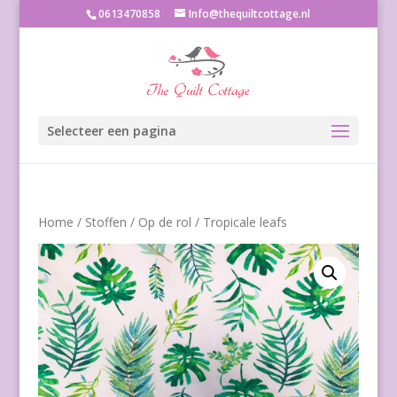
0613470858
Info@thequiltcottage.nl
Selecteer een pagina
Home
/
Stoffen
/
Op de rol
/ Tropicale leafs