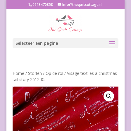
0613470858
Info@thequiltcottage.nl
Selecteer een pagina
Home
/
Stoffen
/
Op de rol
/ Visage textiles a christmas
tail story 2612-05