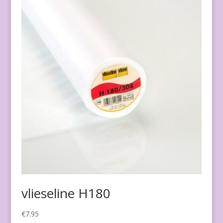
vlieseline H180
€
7.95