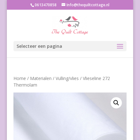
0613470858
Info@thequiltcottage.nl
Selecteer een pagina
Home
/
Materialen
/
Vulling/vlies
/ Vlieseline 272
Thermolam