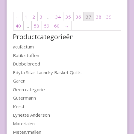
←
1
2
3
…
34
35
36
37
38
39
40
…
58
59
60
→
Productcategorieën
acufactum
Batik stoffen
Dubbelbreed
Edyta Sitar Laundry Basket Quilts
Garen
Geen categorie
Gutermann
Kerst
Lynette Anderson
Materialen
Meten/mallen