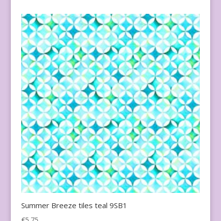
Summer Breeze tiles teal 9SB1
€
5.75