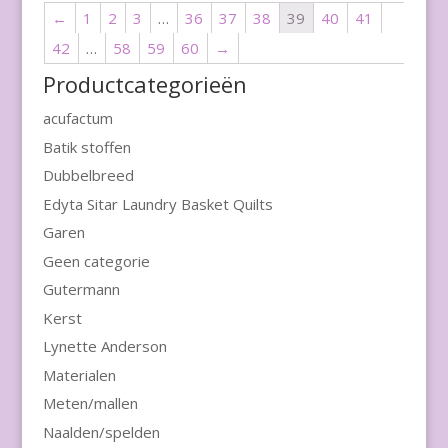
←
1
2
3
…
36
37
38
39
40
41
42
…
58
59
60
→
Productcategorieën
acufactum
Batik stoffen
Dubbelbreed
Edyta Sitar Laundry Basket Quilts
Garen
Geen categorie
Gutermann
Kerst
Lynette Anderson
Materialen
Meten/mallen
Naalden/spelden