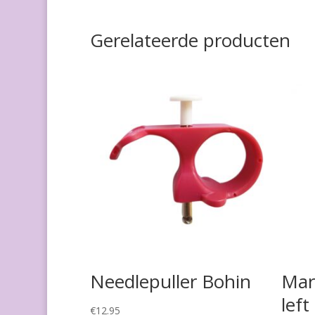
Gerelateerde producten
Needlepuller Bohin
Mart
left
€
12.95