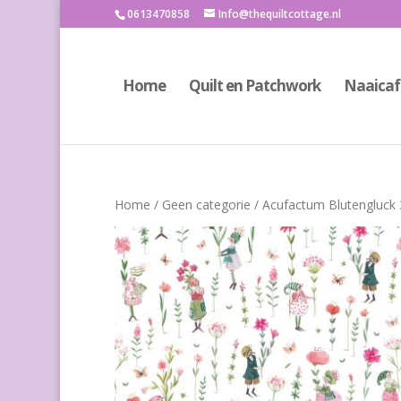
0613470858
Info@thequiltcottage.nl
Home
Quilt en Patchwork
Naaicaf
Home
/
Geen categorie
/ Acufactum Blutengluck