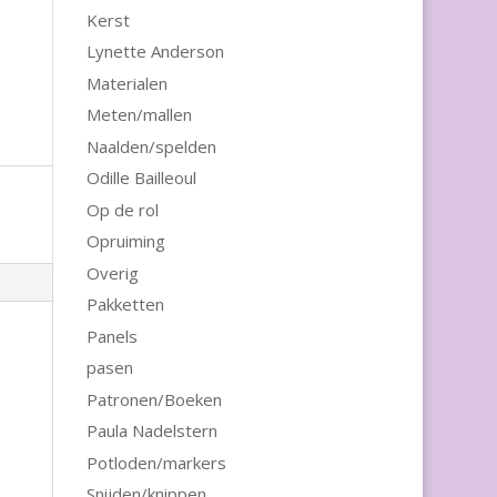
Kerst
Lynette Anderson
Materialen
Meten/mallen
Naalden/spelden
Odille Bailleoul
Op de rol
Opruiming
Overig
Pakketten
Panels
pasen
Patronen/Boeken
Paula Nadelstern
Potloden/markers
Snijden/knippen